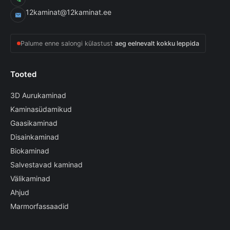
12kaminat@12kaminat.ee
Palume enne salongi külastust
aeg eelnevalt kokku leppida
Tooted
3D Aurukaminad
Kaminasüdamikud
Gaasikaminad
Disainkaminad
Biokaminad
Salvestavad kaminad
Välikaminad
Ahjud
Marmorfassaadid