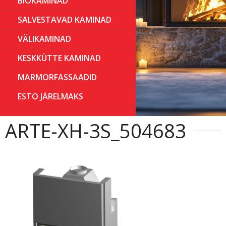
BIOKAMINAD
SALVESTAVAD KAMINAD
VÄLIKAMINAD
KESKKÜTTE KAMINAD
MARMORFASSAADID
ESTO JÄRELMAKS
ARTE-XH-3S_504683