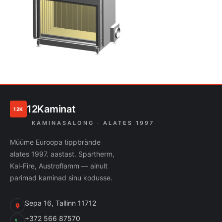
12Kaminat
12K
KAMINASALONG · ALATES 1997
Müüme Euroopa tippbrände
alates 1997. aastast. Spartherm,
Kal-Fire, Austroflamm — ainult
parimad kaminad sinu kodusse.
Sepa 16, Tallinn 11712
+372 566 87570