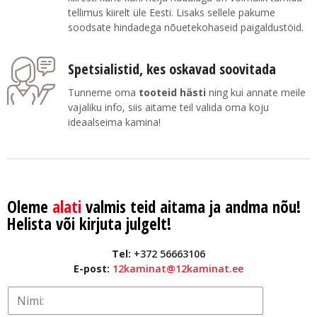
tellimus kiirelt üle Eesti. Lisaks sellele pakume
soodsate hindadega nõuetekohaseid paigaldustöid.
Spetsialistid, kes oskavad soovitada
Tunneme oma
tooteid hästi
ning kui annate meile
vajaliku info, siis aitame teil valida oma koju
ideaalseima kamina!
Oleme
alati
valmis teid aitama ja andma nõu!
Helista või kirjuta julgelt!
Tel:
+372 56663106
E-post:
12kaminat@12kaminat.ee