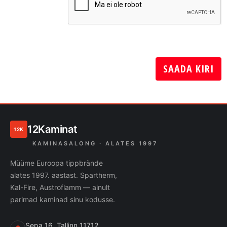
12Kaminat
12K
KAMINASALONG · ALATES 1997
Müüme Euroopa tippbrände
alates 1997. aastast. Spartherm,
Kal-Fire, Austroflamm — ainult
parimad kaminad sinu kodusse.
Sepa 16, Tallinn 11712