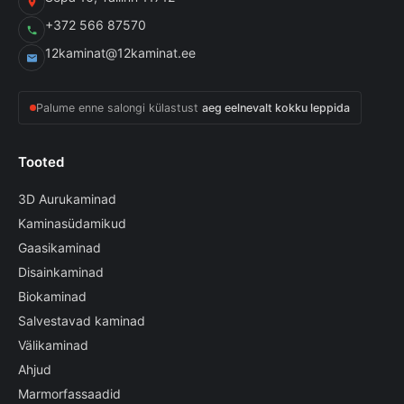
+372 566 87570
12kaminat@12kaminat.ee
Palume enne salongi külastust
aeg eelnevalt kokku leppida
Tooted
3D Aurukaminad
Kaminasüdamikud
Gaasikaminad
Disainkaminad
Biokaminad
Salvestavad kaminad
Välikaminad
Ahjud
Marmorfassaadid