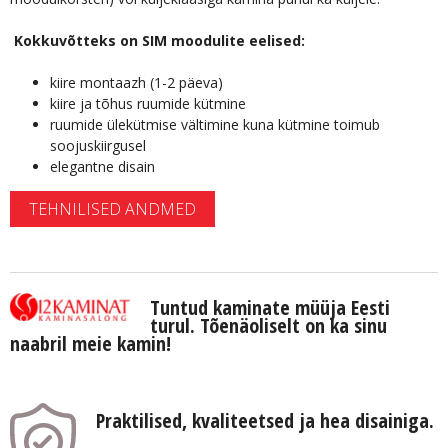
Kokkuvõtteks on SIM moodulite eelised:
kiire montaazh (1-2 päeva)
kiire ja tõhus ruumide kütmine
ruumide ülekütmise vältimine kuna kütmine toimub
soojuskiirgusel
elegantne disain
TEHNILISED ANDMED
Tuntud kaminate müüja Eesti
turul. Tõenäoliselt on ka sinu
naabril meie kamin!
Praktilised, kvaliteetsed ja hea disainiga.