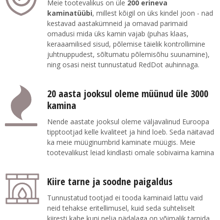
Meie tootevalikus on üle
200 erineva
kaminatüübi
, millest kõigil on üks kindel joon - nad
kestavad aastakümneid ja omavad parimaid
omadusi mida üks kamin vajab (puhas klaas,
keraaamilised sisud, põlemise täielik kontrollimine
juhtnuppudest, sõltumatu põlemisõhu suunamine),
ning osasi neist tunnustatud RedDot auhinnaga.
20 aasta jooksul oleme müünud üle 3000
kamina
Nende aastate jooksul oleme väljavalinud Euroopa
tipptootjad kelle kvaliteet ja hind loeb. Seda näitavad
ka meie müüginumbrid kaminate müügis. Meie
tootevalikust leiad kindlasti omale sobivaima kamina
Kiire tarne ja soodne paigaldus
Tunnustatud tootjad ei tooda kaminaid lattu vaid
neid tehakse eritellimusel, kuid seda suhteliselt
kiiresti kahe kuni nelja nädalaga on võimalik tarnida