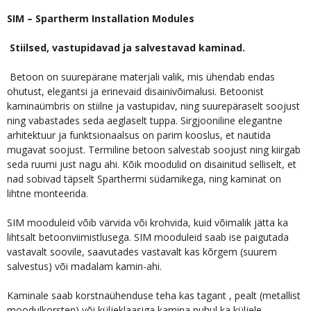
SIM – Spartherm Installation Modules
Stiilsed, vastupidavad ja salvestavad kaminad.
Betoon on suurepärane materjali valik, mis ühendab endas
ohutust, elegantsi ja erinevaid disainivõimalusi. Betoonist
kaminaümbris on stiilne ja vastupidav, ning suurepäraselt soojust
ning vabastades seda aeglaselt tuppa. Sirgjooniline elegantne
arhitektuur ja funktsionaalsus on parim kooslus, et nautida
mugavat soojust. Termiline betoon salvestab soojust ning kiirgab
seda ruumi just nagu ahi. Kõik moodulid on disainitud selliselt, et
nad sobivad täpselt Sparthermi südamikega, ning kaminat on
lihtne monteerida.
SIM mooduleid võib värvida või krohvida, kuid võimalik jätta ka
lihtsalt betoonviimistlusega. SIM mooduleid saab ise paigutada
vastavalt soovile, saavutades vastavalt kas kõrgem (suurem
salvestus) või madalam kamin-ahi.
Kaminale saab korstnaühenduse teha kas tagant , pealt (metallist
moodulkorsten) või küljeklaasiga kamina puhul ka küljele.