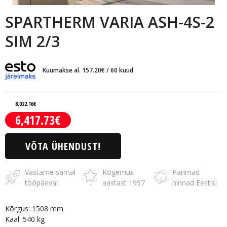
SPARTHERM VARIA ASH-4S-2
SIM 2/3
Kuumakse al.
157.20
€
/ 60 kuud
8,022.16
€
6,417.73
€
Algne
Praegune
hind
hind
oli:
on:
VÕTA ÜHENDUST!
8,022.16€.
6,417.73€.
Vastame samal
Kogemus
Parimad
tööpäeval
aastast 1997
hinnad Eestis!
Kõrgus: 1508 mm
Kaal: 540 kg